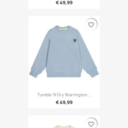
€ 49,99
favorite_border
favorite_border
Tumble 'N Dry Warrington...
€ 49,99
favorite_border
favorite_border