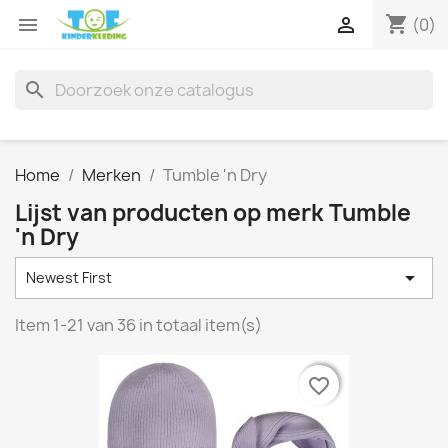
shopping_cart


(0)
search
Home
Merken
Tumble 'n Dry
Lijst van producten op merk Tumble
'n Dry

Newest First
Item 1-21 van 36 in totaal item(s)
favorite_border
favorite_border