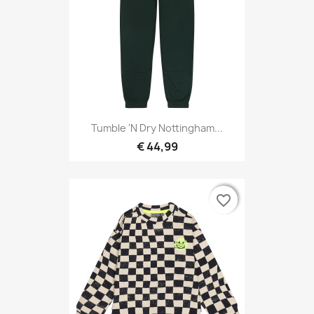
Tumble 'N Dry Nottingham...
€ 44,99
favorite_border
favorite_border