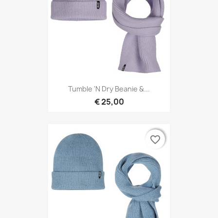
Tumble 'N Dry Beanie &...
€ 25,00
favorite_border
favorite_border