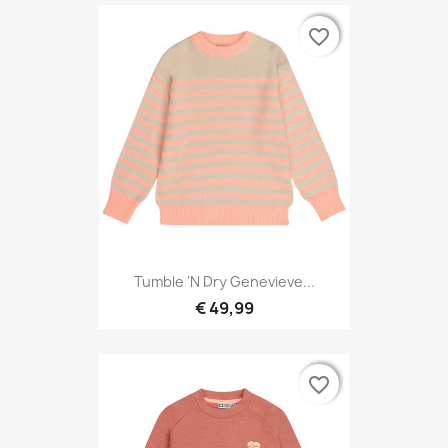
favorite_border
favorite_border
Tumble 'N Dry Genevieve...
€ 49,99
favorite_border
favorite_border