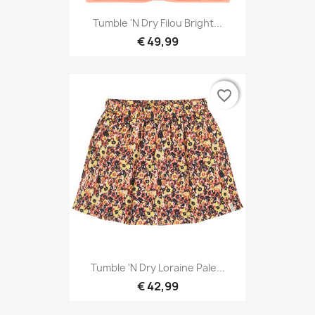
Tumble 'N Dry Filou Bright...
€ 49,99
favorite_border
favorite_border
Tumble 'N Dry Loraine Pale...
€ 42,99