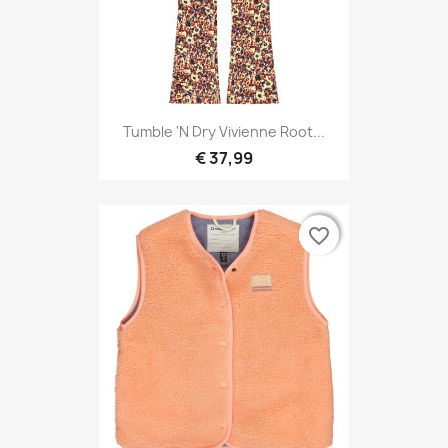
Tumble 'N Dry Vivienne Root...
€ 37,99
favorite_border
favorite_border