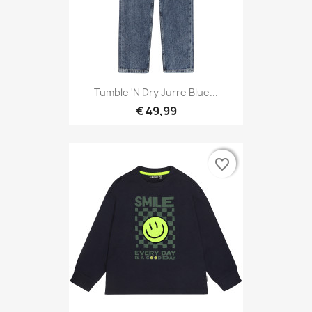
Tumble 'N Dry Jurre Blue...
€ 49,99
favorite_border
favorite_border