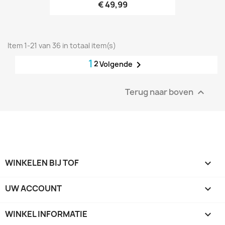
€ 49,99
Item 1-21 van 36 in totaal item(s)
1
2

Volgende
Terug naar boven

WINKELEN BIJ TOF

UW ACCOUNT

WINKEL INFORMATIE
keyboard_arrow_down