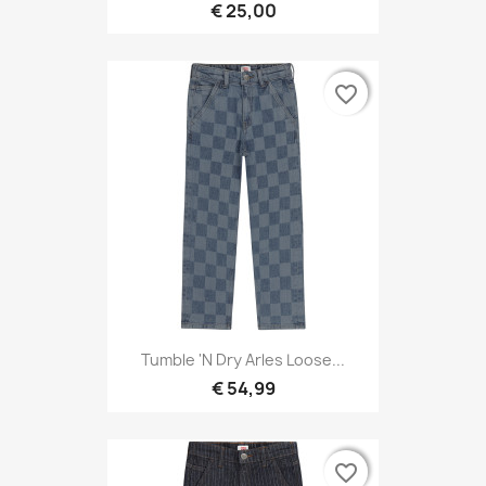
€ 25,00
favorite_border
favorite_border
Tumble 'N Dry Arles Loose...
€ 54,99
favorite_border
favorite_border