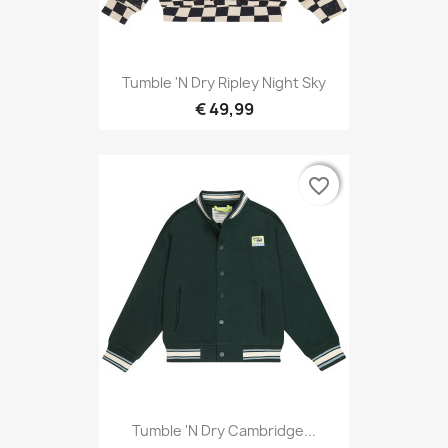
Tumble 'N Dry Ripley Night Sky
€ 49,99
favorite_border
favorite_border
Tumble 'N Dry Cambridge...