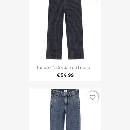
Tumble 'N Dry Jarrod Loose...
€ 54,99
favorite_border
favorite_border