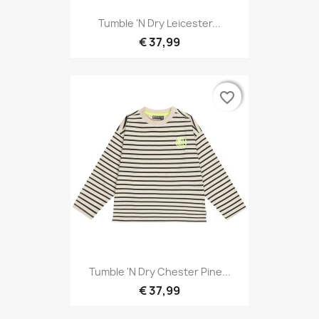
Tumble 'N Dry Leicester...
€ 37,99
favorite_border
favorite_border
Tumble 'N Dry Chester Pine...
€ 37,99