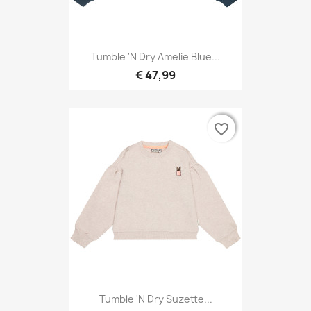
Tumble 'N Dry Amelie Blue...
€ 47,99
favorite_border
favorite_border
Tumble 'N Dry Suzette...