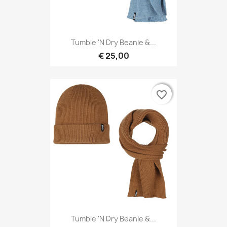
Tumble 'N Dry Beanie &...
€ 25,00
favorite_border
favorite_border
Tumble 'N Dry Beanie &...