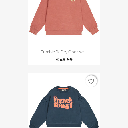
Tumble 'N Dry Cherise...
€ 49,99
favorite_border
favorite_border